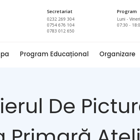
Secretariat
Program
0232 269 304
Luni - Viner
0754 676 104
07:30 - 18:
0783 012 650
ipa
Program Educațional
Organizare
ierul De Pictu
 Primară Atelie