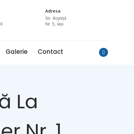
Adresa
i
Str. Rojniță
00
Nr. 5, Iași
Galerie
Contact
ră La
r Nr. 1